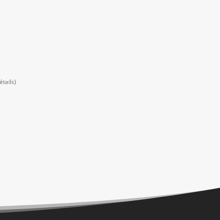
tails)